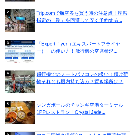
Trip.comで航空券を買う時の注意点！座席
指定の「罠」を回避して安く予約する...
「Expert Flyer（エキスパートフライヤ
ー）」の使い方！飛行機の空席状況...
飛行機でのノートパソコンの扱い！預け荷
物それとも機内持ち込み？置き場所は？
シンガポールのチャンギ空港ターミナル
1PPレストラン「Crystal Jade...