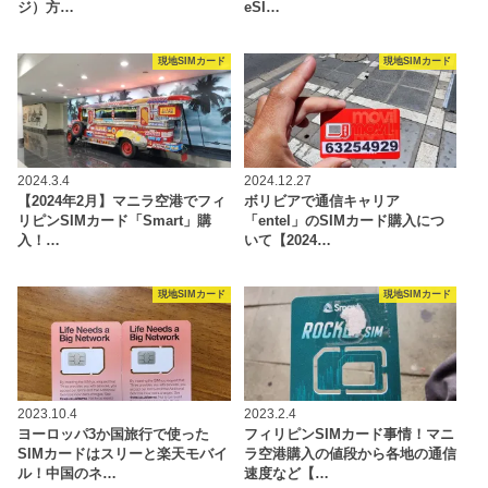
ジ）方…
eSI…
現地SIMカード
現地SIMカード
2024.3.4
2024.12.27
【2024年2月】マニラ空港でフィ
ボリビアで通信キャリア
リピンSIMカード「Smart」購
「entel」のSIMカード購入につ
入！…
いて【2024…
現地SIMカード
現地SIMカード
2023.10.4
2023.2.4
ヨーロッパ3か国旅行で使った
フィリピンSIMカード事情！マニ
SIMカードはスリーと楽天モバイ
ラ空港購入の値段から各地の通信
ル！中国のネ…
速度など【…