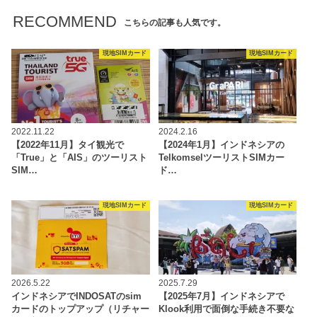
RECOMMEND
こちらの記事も人気です。
現地SIMカード
現地SIMカード
2022.11.22
2024.2.16
【2022年11月】タイ観光で
【2024年1月】インドネシアの
「True」と「AIS」のツーリスト
TelkomselツーリストSIMカー
SIM…
ド…
現地SIMカード
現地SIMカード
2026.5.22
2025.7.29
インドネシアでINDOSATのsim
【2025年7月】インドネシアで
カードのトップアップ（リチャー
Klook利用で面倒な手続き不要な