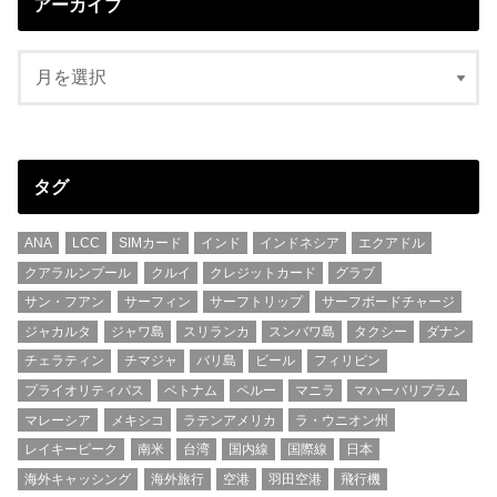
アーカイブ
タグ
ANA
LCC
SIMカード
インド
インドネシア
エクアドル
クアラルンプール
クルイ
クレジットカード
グラブ
サン・フアン
サーフィン
サーフトリップ
サーフボードチャージ
ジャカルタ
ジャワ島
スリランカ
スンバワ島
タクシー
ダナン
チェラティン
チマジャ
バリ島
ビール
フィリピン
プライオリティパス
ベトナム
ペルー
マニラ
マハーバリプラム
マレーシア
メキシコ
ラテンアメリカ
ラ・ウニオン州
レイキーピーク
南米
台湾
国内線
国際線
日本
海外キャッシング
海外旅行
空港
羽田空港
飛行機