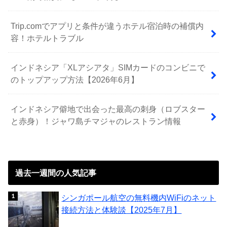
Trip.comでアプリと条件が違うホテル宿泊時の補償内
容！ホテルトラブル
インドネシア「XLアシアタ」SIMカードのコンビニで
のトップアップ方法【2026年6月】
インドネシア僻地で出会った最高の刺身（ロブスター
と赤身）！ジャワ島チマジャのレストラン情報
過去一週間の人気記事
シンガポール航空の無料機内WiFiのネット
接続方法と体験談【2025年7月】