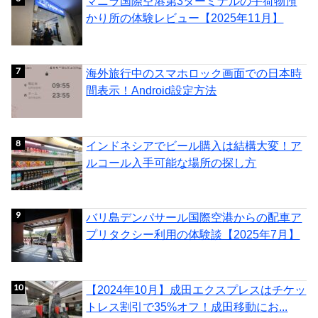
マニラ国際空港第3ターミナルの手荷物預
かり所の体験レビュー【2025年11月】
海外旅行中のスマホロック画面での日本時
間表示！Android設定方法
インドネシアでビール購入は結構大変！ア
ルコール入手可能な場所の探し方
バリ島デンパサール国際空港からの配車ア
プリタクシー利用の体験談【2025年7月】
【2024年10月】成田エクスプレスはチケッ
トレス割引で35%オフ！成田移動にお...