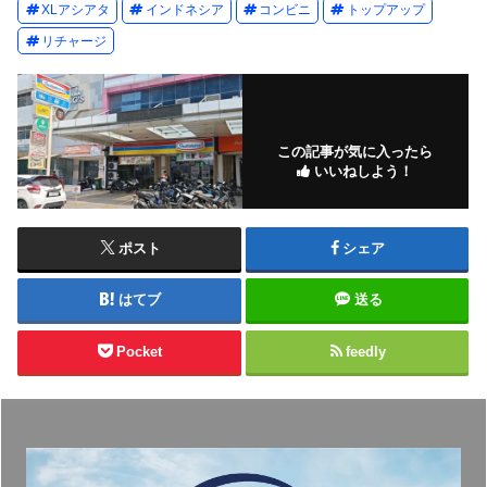
XLアシアタ
インドネシア
コンビニ
トップアップ
リチャージ
この記事が気に入ったら
いいねしよう！
ポスト
シェア
はてブ
送る
Pocket
feedly