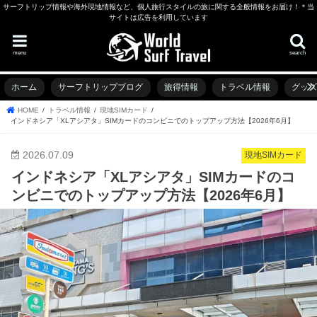
サーフトリップ情報や海外現地情報など、個人旅行スタイルの旅に関する全般情報をお届け！＊当
サイトは広告を利用しています
menu
search
ホーム
サーフトリップブログ
旅得情報
トラベル情報
グッ
HOME
トラベル情報
現地SIMカード
インドネシア「XLアシアタ」SIMカードのコンビニでのトップアップ方法【2026年6月】
2026.07.09
現地SIMカード
インドネシア「XLアシアタ」SIMカードのコ
ンビニでのトップアップ方法【2026年6月】