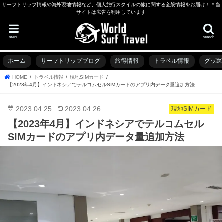
サーフトリップ情報や海外現地情報など、個人旅行スタイルの旅に関する全般情報をお届け！＊当
サイトは広告を利用しています
menu
search
ホーム
サーフトリップブログ
旅得情報
トラベル情報
グッ
HOME
トラベル情報
現地SIMカード
【2023年4月】インドネシアでテルコムセルSIMカードのアプリ内データ量追加方法
2023.04.25
2023.04.26
現地SIMカード
【2023年4月】インドネシアでテルコムセル
SIMカードのアプリ内データ量追加方法