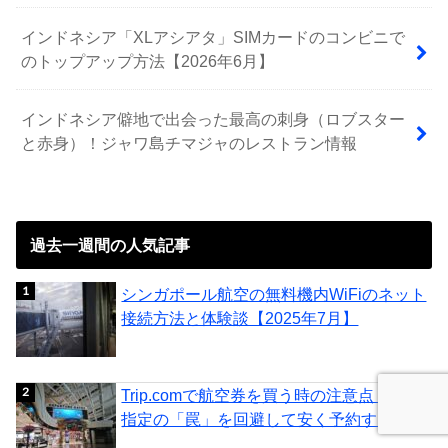
インドネシア「XLアシアタ」SIMカードのコンビニで
のトップアップ方法【2026年6月】
インドネシア僻地で出会った最高の刺身（ロブスター
と赤身）！ジャワ島チマジャのレストラン情報
過去一週間の人気記事
シンガポール航空の無料機内WiFiのネット
接続方法と体験談【2025年7月】
Trip.comで航空券を買う時の注意点！座席
指定の「罠」を回避して安く予約する...