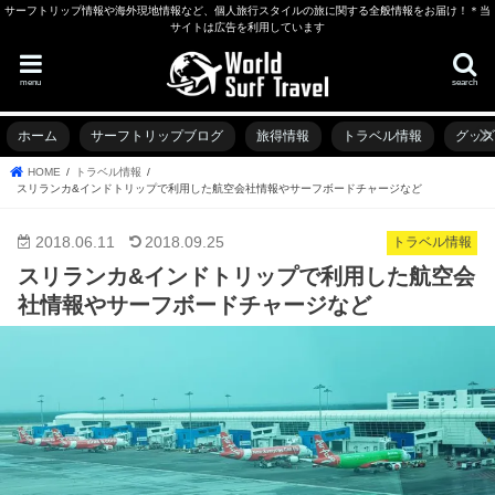
サーフトリップ情報や海外現地情報など、個人旅行スタイルの旅に関する全般情報をお届け！＊当
サイトは広告を利用しています
menu
search
ホーム
サーフトリップブログ
旅得情報
トラベル情報
グッ
HOME
トラベル情報
スリランカ&インドトリップで利用した航空会社情報やサーフボードチャージなど
2018.06.11
2018.09.25
トラベル情報
スリランカ&インドトリップで利用した航空会
社情報やサーフボードチャージなど