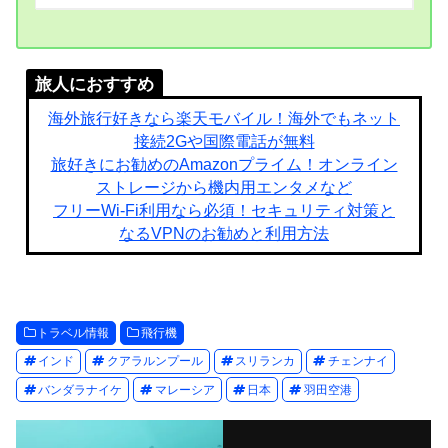
旅人におすすめ
海外旅行好きなら楽天モバイル！海外でもネット
接続2Gや国際電話が無料
旅好きにお勧めのAmazonプライム！オンライン
ストレージから機内用エンタメなど
フリーWi-Fi利用なら必須！セキュリティ対策と
なるVPNのお勧めと利用方法
トラベル情報
飛行機
インド
クアラルンプール
スリランカ
チェンナイ
バンダラナイケ
マレーシア
日本
羽田空港