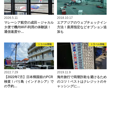
2026.5.11
2018.10.17
マレーシア航空の成田～ジャカル
エアアジアのウェブチェックイン
タ便で機内WiFi利用の体験談！
方法！座席指定などオプション追
通信速度や…
加も
トラベル情報
トラベル情報
2022.7.29
2019.11.9
【2022年7月】日本帰国前のPCR
海外旅行で両替詐欺を避けるため
検査！バリ島（インドネシア）で
のコツ！ベストはクレジットのキ
の予約…
ャッシングに…