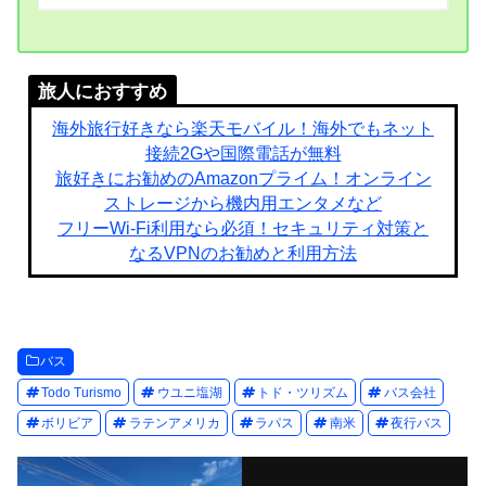
旅人におすすめ
海外旅行好きなら楽天モバイル！海外でもネット
接続2Gや国際電話が無料
旅好きにお勧めのAmazonプライム！オンライン
ストレージから機内用エンタメなど
フリーWi-Fi利用なら必須！セキュリティ対策と
なるVPNのお勧めと利用方法
バス
Todo Turismo
ウユニ塩湖
トド・ツリズム
バス会社
ボリビア
ラテンアメリカ
ラパス
南米
夜行バス