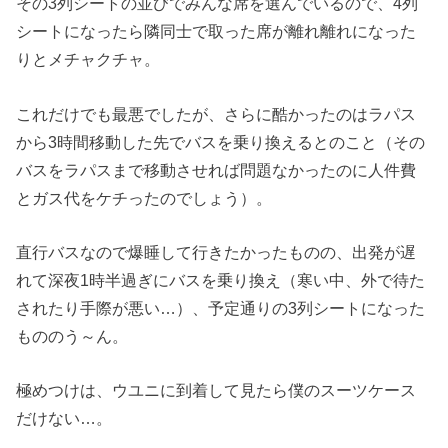
その3列シートの並びでみんな席を選んでいるので、4列
シートになったら隣同士で取った席が離れ離れになった
りとメチャクチャ。
これだけでも最悪でしたが、さらに酷かったのはラパス
から3時間移動した先でバスを乗り換えるとのこと（その
バスをラパスまで移動させれば問題なかったのに人件費
とガス代をケチったのでしょう）。
直行バスなので爆睡して行きたかったものの、出発が遅
れて深夜1時半過ぎにバスを乗り換え（寒い中、外で待た
されたり手際が悪い…）、予定通りの3列シートになった
もののう～ん。
極めつけは、ウユニに到着して見たら僕のスーツケース
だけない…。