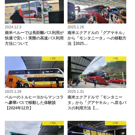
2024.12.3
2025.1.26
南米ペルーでは長距離バス利用が
南米エクアドルの「グアヤキル」
快適で安い！実際の高速バス利用
から「モンタニータ」への移動方
方法について
法【2025…
バス
バス
2025.1.28
2025.1.31
ペルーのトルヒーヨからマンコラ
南米エクアドルで「モンタニー
へ豪華バスで移動した体験談
タ」から「グアヤキル」へ戻るバ
【2024年12月】
スの利用方法【…
バス
バス