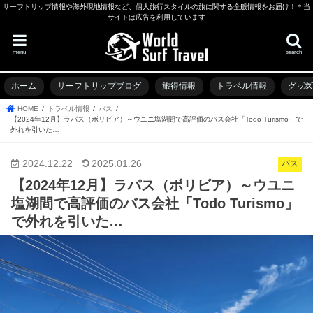
サーフトリップ情報や海外現地情報など、個人旅行スタイルの旅に関する全般情報をお届け！＊当
サイトは広告を利用しています
menu
search
ホーム
サーフトリップブログ
旅得情報
トラベル情報
グッ
HOME
トラベル情報
バス
【2024年12月】ラパス（ボリビア）～ウユニ塩湖間で高評価のバス会社「Todo Turismo」で
外れを引いた…
2024.12.22
2025.01.26
バス
【2024年12月】ラパス（ボリビア）～ウユニ
塩湖間で高評価のバス会社「Todo Turismo」
で外れを引いた…