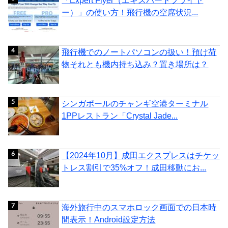
「Expert Flyer（エキスパートフライヤ
ー）」の使い方！飛行機の空席状況...
飛行機でのノートパソコンの扱い！預け荷
物それとも機内持ち込み？置き場所は？
シンガポールのチャンギ空港ターミナル
1PPレストラン「Crystal Jade...
【2024年10月】成田エクスプレスはチケッ
トレス割引で35%オフ！成田移動にお...
海外旅行中のスマホロック画面での日本時
間表示！Android設定方法