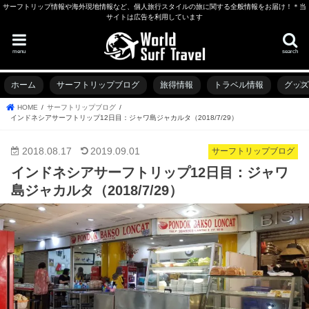
サーフトリップ情報や海外現地情報など、個人旅行スタイルの旅に関する全般情報をお届け！＊当
サイトは広告を利用しています
menu
search
ホーム
サーフトリップブログ
旅得情報
トラベル情報
グッ
HOME
サーフトリップブログ
インドネシアサーフトリップ12日目：ジャワ島ジャカルタ（2018/7/29）
2018.08.17
2019.09.01
サーフトリップブログ
インドネシアサーフトリップ12日目：ジャワ
島ジャカルタ（2018/7/29）