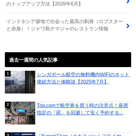
のトップアップ方法【2026年6月】
インドネシア僻地で出会った最高の刺身（ロブスター
と赤身）！ジャワ島チマジャのレストラン情報
過去一週間の人気記事
シンガポール航空の無料機内WiFiのネット
接続方法と体験談【2025年7月】
Trip.comで航空券を買う時の注意点！座席
指定の「罠」を回避して安く予約する...