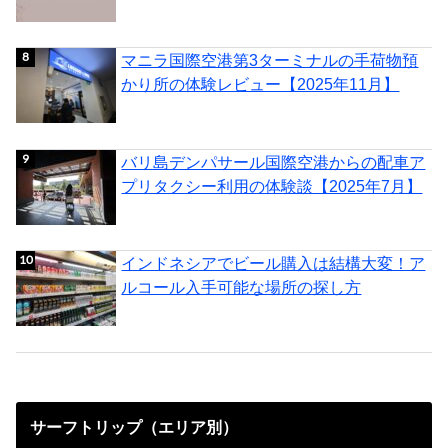
マニラ国際空港第3ターミナルの手荷物預
かり所の体験レビュー【2025年11月】
バリ島デンパサール国際空港からの配車ア
プリタクシー利用の体験談【2025年7月】
インドネシアでビール購入は結構大変！ア
ルコール入手可能な場所の探し方
サーフトリップ（エリア別）