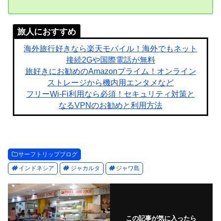
旅人におすすめ
海外旅行好きなら楽天モバイル！海外でもネット
接続2Gや国際電話が無料
旅好きにお勧めのAmazonプライム！オンライン
ストレージから機内用エンタメなど
フリーWi-Fi利用なら必須！セキュリティ対策と
なるVPNのお勧めと利用方法
サーフトリップブログ
インドネシア
ジャカルタ
ジャワ島
この記事が気に入ったら