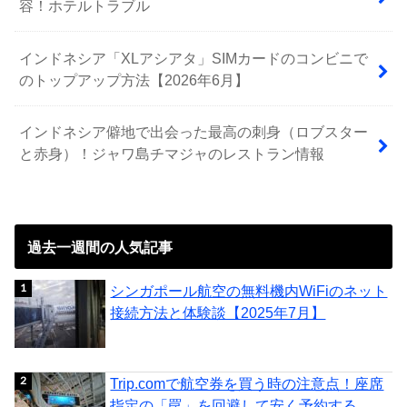
容！ホテルトラブル
インドネシア「XLアシアタ」SIMカードのコンビニで
のトップアップ方法【2026年6月】
インドネシア僻地で出会った最高の刺身（ロブスター
と赤身）！ジャワ島チマジャのレストラン情報
過去一週間の人気記事
シンガポール航空の無料機内WiFiのネット
接続方法と体験談【2025年7月】
Trip.comで航空券を買う時の注意点！座席
指定の「罠」を回避して安く予約する...