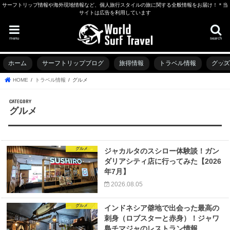
サーフトリップ情報や海外現地情報など、個人旅行スタイルの旅に関する全般情報をお届け！＊当
サイトは広告を利用しています
menu
search
ホーム
サーフトリップブログ
旅得情報
トラベル情報
グッ
HOME
トラベル情報
グルメ
グルメ
グルメ
ジャカルタのスシロー体験談！ガン
ダリアシティ店に行ってみた【2026
年7月】
2026.08.05
グルメ
インドネシア僻地で出会った最高の
刺身（ロブスターと赤身）！ジャワ
島チマジャのレストラン情報