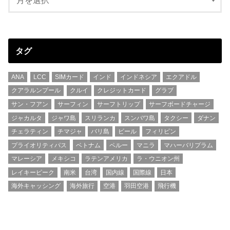
タグ
ANA
LCC
SIMカード
インド
インドネシア
エクアドル
クアラルンプール
クルイ
クレジットカード
グラブ
サン・フアン
サーフィン
サーフトリップ
サーフボードチャージ
ジャカルタ
ジャワ島
スリランカ
スンバワ島
タクシー
ダナン
チェラティン
チマジャ
バリ島
ビール
フィリピン
プライオリティパス
ベトナム
ペルー
マニラ
マハーバリプラム
マレーシア
メキシコ
ラテンアメリカ
ラ・ウニオン州
レイキーピーク
南米
台湾
国内線
国際線
日本
海外キャッシング
海外旅行
空港
羽田空港
飛行機