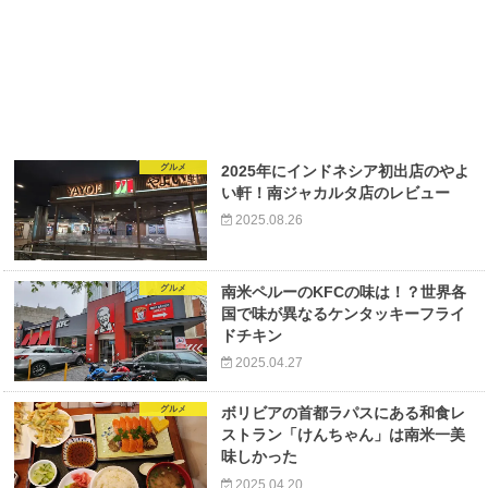
グルメ
2025年にインドネシア初出店のやよ
い軒！南ジャカルタ店のレビュー
2025.08.26
グルメ
南米ペルーのKFCの味は！？世界各
国で味が異なるケンタッキーフライ
ドチキン
2025.04.27
グルメ
ボリビアの首都ラパスにある和食レ
ストラン「けんちゃん」は南米一美
味しかった
2025.04.20