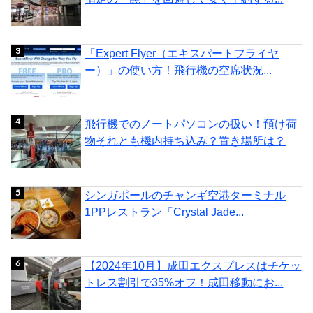
「Expert Flyer（エキスパートフライヤ
ー）」の使い方！飛行機の空席状況...
飛行機でのノートパソコンの扱い！預け荷
物それとも機内持ち込み？置き場所は？
シンガポールのチャンギ空港ターミナル
1PPレストラン「Crystal Jade...
【2024年10月】成田エクスプレスはチケッ
トレス割引で35%オフ！成田移動にお...