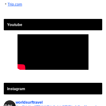
＊
Trip.com
Youtube
Instagram
worldsurftravel