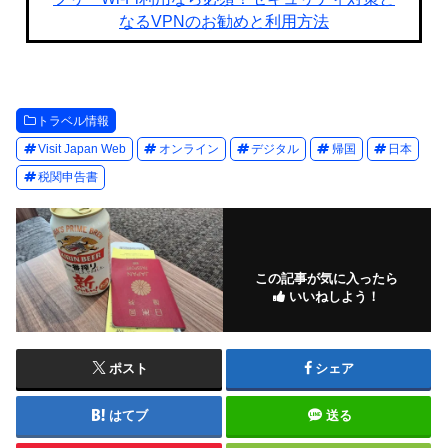
なるVPNのお勧めと利用方法
トラベル情報
Visit Japan Web
オンライン
デジタル
帰国
日本
税関申告書
この記事が気に入ったら
いいねしよう！
ポスト
シェア
はてブ
送る