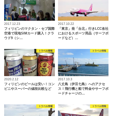
2017.12.23
2017.10.22
フィリピンのマクタン・セブ国際
「東京」発「台北」行きLCC各社
空港で現地SIMカード購入！クラ
におけるスポーツ用品（サーフボ
ウド9（シ…
ードなど）…
トラベル情報
トラベル情報
2020.2.12
2017.10.3
フィリピンのビールは安い！コン
八丈島（伊豆七島）へのアクセ
ビニやスーパーの値段比較など
ス！飛行機と船で料金やサーフボ
ードチャージの…
トラベル情報
トラベル情報