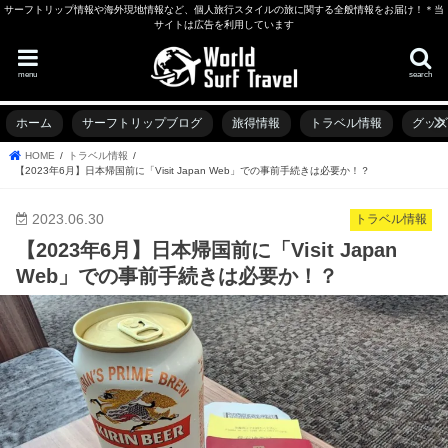
サーフトリップ情報や海外現地情報など、個人旅行スタイルの旅に関する全般情報をお届け！＊当
サイトは広告を利用しています
menu
search
ホーム
サーフトリップブログ
旅得情報
トラベル情報
グッ
HOME
トラベル情報
【2023年6月】日本帰国前に「Visit Japan Web」での事前手続きは必要か！？
2023.06.30
トラベル情報
【2023年6月】日本帰国前に「Visit Japan
Web」での事前手続きは必要か！？