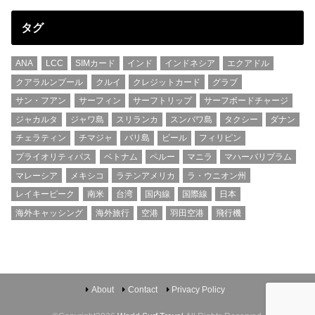
タグ
ANA
LCC
SIMカード
インド
インドネシア
エクアドル
クアラルンプール
クルイ
クレジットカード
グラブ
サン・フアン
サーフィン
サーフトリップ
サーフボードチャージ
ジャカルタ
ジャワ島
スリランカ
スンバワ島
タクシー
ダナン
チェラティン
チマジャ
バリ島
ビール
フィリピン
プライオリティパス
ベトナム
ペルー
マニラ
マハーバリプラム
マレーシア
メキシコ
ラテンアメリカ
ラ・ウニオン州
レイキーピーク
南米
台湾
国内線
国際線
日本
海外キャッシング
海外旅行
空港
羽田空港
飛行機
About
Contact
Privacy Policy