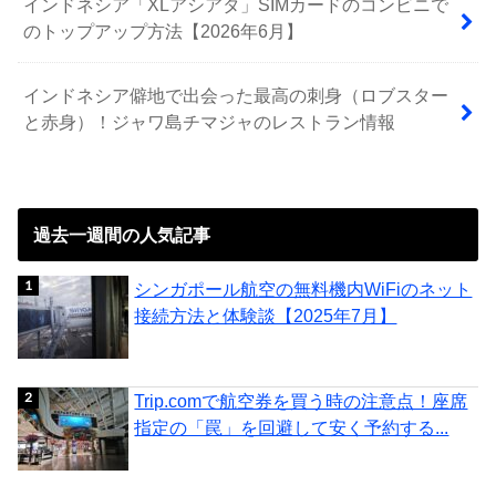
インドネシア「XLアシアタ」SIMカードのコンビニで
のトップアップ方法【2026年6月】
インドネシア僻地で出会った最高の刺身（ロブスター
と赤身）！ジャワ島チマジャのレストラン情報
過去一週間の人気記事
シンガポール航空の無料機内WiFiのネット
接続方法と体験談【2025年7月】
Trip.comで航空券を買う時の注意点！座席
指定の「罠」を回避して安く予約する...