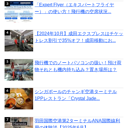
「Expert Flyer（エキスパートフライヤ
ー）」の使い方！飛行機の空席状況...
【2024年10月】成田エクスプレスはチケッ
トレス割引で35%オフ！成田移動にお...
飛行機でのノートパソコンの扱い！預け荷
物それとも機内持ち込み？置き場所は？
シンガポールのチャンギ空港ターミナル
1PPレストラン「Crystal Jade...
羽田国際空港第2ターミナルANA国際線利
用の体験談【2025年6月】