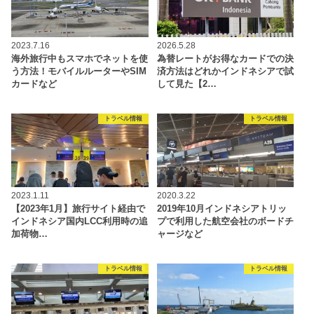
2023.7.16
2026.5.28
海外旅行中もスマホでネットを使
為替レートがお得なカードでの決
う方法！モバイルルーターやSIM
済方法はどれかインドネシアで試
カードなど
して見た【2…
トラベル情報
トラベル情報
2023.1.11
2020.3.22
【2023年1月】旅行サイト経由で
2019年10月インドネシアトリッ
インドネシア国内LCC利用時の追
プで利用した航空会社のボードチ
加荷物…
ャージなど
トラベル情報
トラベル情報