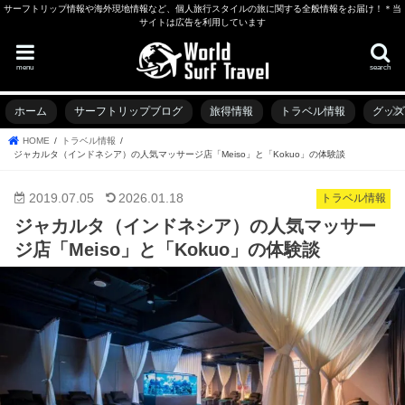
サーフトリップ情報や海外現地情報など、個人旅行スタイルの旅に関する全般情報をお届け！＊当
サイトは広告を利用しています
menu
search
ホーム
サーフトリップブログ
旅得情報
トラベル情報
グッ
HOME
トラベル情報
ジャカルタ（インドネシア）の人気マッサージ店「Meiso」と「Kokuo」の体験談
2019.07.05
2026.01.18
トラベル情報
ジャカルタ（インドネシア）の人気マッサー
ジ店「Meiso」と「Kokuo」の体験談