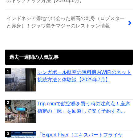
のトップアップ方法【2026年6月】
インドネシア僻地で出会った最高の刺身（ロブスター
と赤身）！ジャワ島チマジャのレストラン情報
過去一週間の人気記事
シンガポール航空の無料機内WiFiのネット
接続方法と体験談【2025年7月】
Trip.comで航空券を買う時の注意点！座席
指定の「罠」を回避して安く予約する...
「Expert Flyer（エキスパートフライヤ