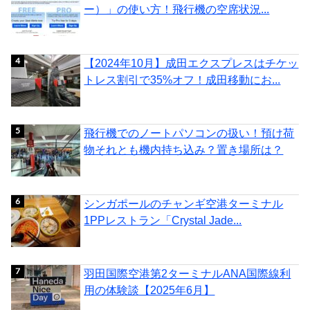
ー）」の使い方！飛行機の空席状況...
【2024年10月】成田エクスプレスはチケッ
トレス割引で35%オフ！成田移動にお...
飛行機でのノートパソコンの扱い！預け荷
物それとも機内持ち込み？置き場所は？
シンガポールのチャンギ空港ターミナル
1PPレストラン「Crystal Jade...
羽田国際空港第2ターミナルANA国際線利
用の体験談【2025年6月】