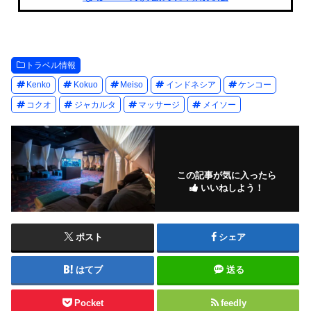
トラベル情報
Kenko
Kokuo
Meiso
インドネシア
ケンコー
コクオ
ジャカルタ
マッサージ
メイソー
この記事が気に入ったら
いいねしよう！
ポスト
シェア
はてブ
送る
Pocket
feedly