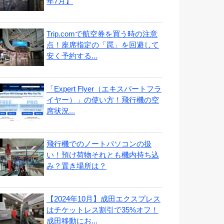
年7月】
Trip.comで航空券を買う時の注意
点！座席指定の「罠」を回避して
安く予約する...
「Expert Flyer（エキスパートフラ
イヤー）」の使い方！飛行機の空
席状況...
飛行機でのノートパソコンの扱
い！預け荷物それとも機内持ち込
み？置き場所は？
【2024年10月】成田エクスプレス
はチケットレス割引で35%オフ！
成田移動にお...