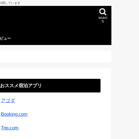
利用しています
searc
h
ビュー
おススメ宿泊アプリ
＊
アゴダ
＊
Booking.com
＊
Trip.com