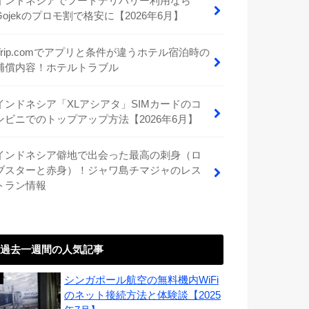
インドネシアでフードデリバリー利用なら
Gojekのプロモ割で格安に【2026年6月】
Trip.comでアプリと条件が違うホテル宿泊時の
補償内容！ホテルトラブル
インドネシア「XLアシアタ」SIMカードのコ
ンビニでのトップアップ方法【2026年6月】
インドネシア僻地で出会った最高の刺身（ロ
ブスターと赤身）！ジャワ島チマジャのレス
トラン情報
過去一週間の人気記事
シンガポール航空の無料機内WiFi
のネット接続方法と体験談【2025