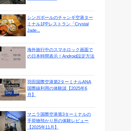
シンガポールのチャンギ空港ター
ミナル1PPレストラン「Crystal
Jade...
海外旅行中のスマホロック画面で
の日本時間表示！Android設定方法
羽田国際空港第2ターミナルANA
国際線利用の体験談【2025年6
月】
マニラ国際空港第3ターミナルの
手荷物預かり所の体験レビュー
【2025年11月】