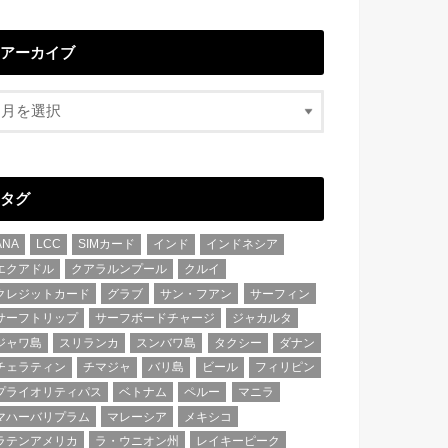
アーカイブ
タグ
ANA
LCC
SIMカード
インド
インドネシア
エクアドル
クアラルンプール
クルイ
クレジットカード
グラブ
サン・フアン
サーフィン
サーフトリップ
サーフボードチャージ
ジャカルタ
ジャワ島
スリランカ
スンバワ島
タクシー
ダナン
チェラティン
チマジャ
バリ島
ビール
フィリピン
プライオリティパス
ベトナム
ペルー
マニラ
マハーバリプラム
マレーシア
メキシコ
ラテンアメリカ
ラ・ウニオン州
レイキーピーク