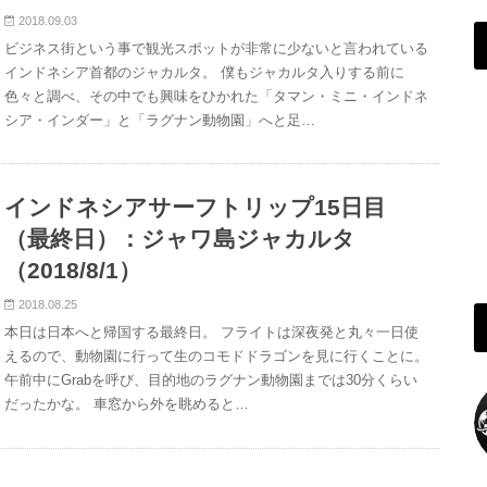
2018.09.03
ビジネス街という事で観光スポットが非常に少ないと言われている
インドネシア首都のジャカルタ。 僕もジャカルタ入りする前に
色々と調べ、その中でも興味をひかれた「タマン・ミニ・インドネ
シア・インダー」と「ラグナン動物園」へと足…
インドネシアサーフトリップ15日目
（最終日）：ジャワ島ジャカルタ
（2018/8/1）
2018.08.25
本日は日本へと帰国する最終日。 フライトは深夜発と丸々一日使
えるので、動物園に行って生のコモドドラゴンを見に行くことに。
午前中にGrabを呼び、目的地のラグナン動物園までは30分くらい
だったかな。 車窓から外を眺めると…