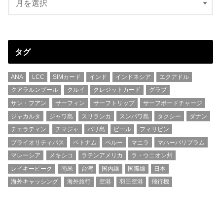
タグ
ANA
LCC
SIMカード
インド
インドネシア
エクアドル
クアラルンプール
クルイ
クレジットカード
グラブ
サン・フアン
サーフィン
サーフトリップ
サーフボードチャージ
ジャカルタ
ジャワ島
スリランカ
スンバワ島
タクシー
ダナン
チェラティン
チマジャ
バリ島
ビール
フィリピン
プライオリティパス
ベトナム
ペルー
マニラ
マハーバリプラム
マレーシア
メキシコ
ラテンアメリカ
ラ・ウニオン州
レイキーピーク
南米
台湾
国内線
国際線
日本
海外キャッシング
海外旅行
空港
羽田空港
飛行機