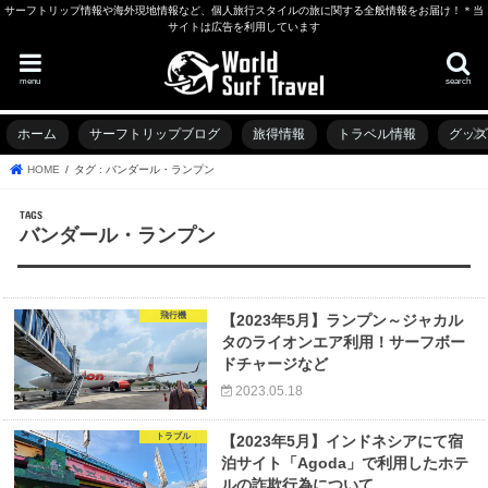
サーフトリップ情報や海外現地情報など、個人旅行スタイルの旅に関する全般情報をお届け！＊当
サイトは広告を利用しています
menu
search
ホーム
サーフトリップブログ
旅得情報
トラベル情報
グッ
HOME
タグ : バンダール・ランプン
バンダール・ランプン
飛行機
【2023年5月】ランプン～ジャカル
タのライオンエア利用！サーフボー
ドチャージなど
2023.05.18
トラブル
【2023年5月】インドネシアにて宿
泊サイト「Agoda」で利用したホテ
ルの詐欺行為について