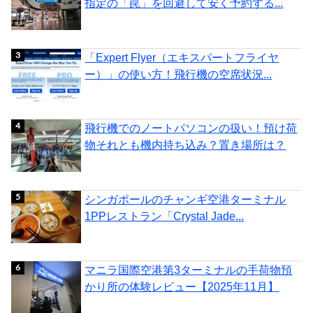
指定の「罠」を回避して安く予約する...
「Expert Flyer（エキスパートフライヤ
ー）」の使い方！飛行機の空席状況...
飛行機でのノートパソコンの扱い！預け荷
物それとも機内持ち込み？置き場所は？
シンガポールのチャンギ空港ターミナル
1PPレストラン「Crystal Jade...
マニラ国際空港第3ターミナルの手荷物預
かり所の体験レビュー【2025年11月】