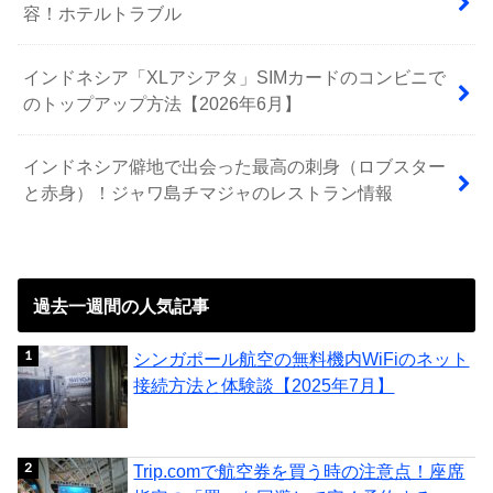
容！ホテルトラブル
インドネシア「XLアシアタ」SIMカードのコンビニで
のトップアップ方法【2026年6月】
インドネシア僻地で出会った最高の刺身（ロブスター
と赤身）！ジャワ島チマジャのレストラン情報
過去一週間の人気記事
シンガポール航空の無料機内WiFiのネット
接続方法と体験談【2025年7月】
Trip.comで航空券を買う時の注意点！座席