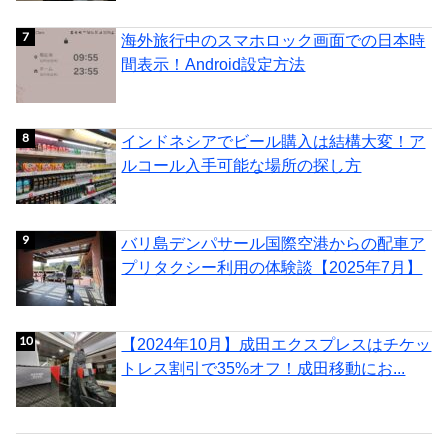
海外旅行中のスマホロック画面での日本時
間表示！Android設定方法
インドネシアでビール購入は結構大変！ア
ルコール入手可能な場所の探し方
バリ島デンパサール国際空港からの配車ア
プリタクシー利用の体験談【2025年7月】
【2024年10月】成田エクスプレスはチケッ
トレス割引で35%オフ！成田移動にお...