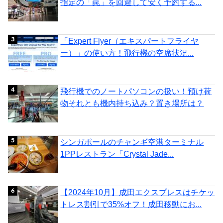
指定の「罠」を回避して安く予約する...
「Expert Flyer（エキスパートフライヤ
ー）」の使い方！飛行機の空席状況...
飛行機でのノートパソコンの扱い！預け荷
物それとも機内持ち込み？置き場所は？
シンガポールのチャンギ空港ターミナル
1PPレストラン「Crystal Jade...
【2024年10月】成田エクスプレスはチケッ
トレス割引で35%オフ！成田移動にお...