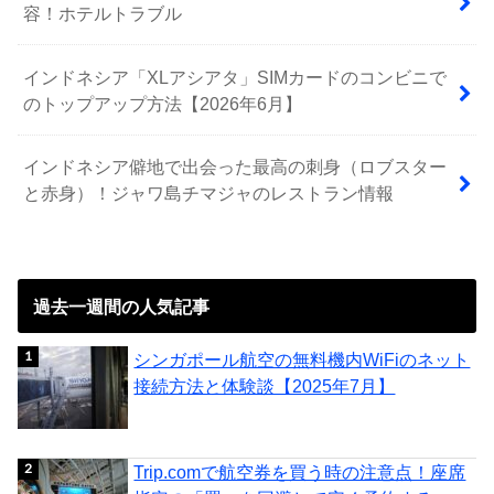
容！ホテルトラブル
インドネシア「XLアシアタ」SIMカードのコンビニで
のトップアップ方法【2026年6月】
インドネシア僻地で出会った最高の刺身（ロブスター
と赤身）！ジャワ島チマジャのレストラン情報
過去一週間の人気記事
シンガポール航空の無料機内WiFiのネット
接続方法と体験談【2025年7月】
Trip.comで航空券を買う時の注意点！座席