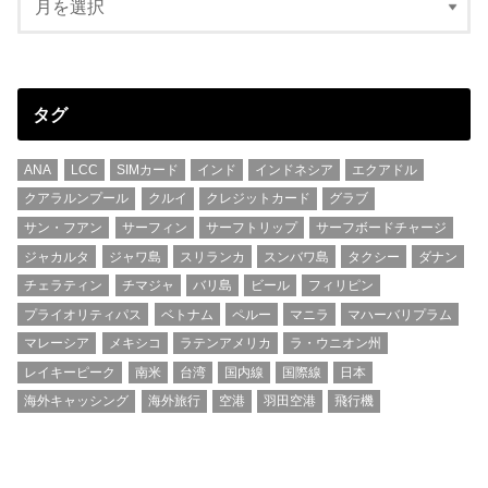
タグ
ANA
LCC
SIMカード
インド
インドネシア
エクアドル
クアラルンプール
クルイ
クレジットカード
グラブ
サン・フアン
サーフィン
サーフトリップ
サーフボードチャージ
ジャカルタ
ジャワ島
スリランカ
スンバワ島
タクシー
ダナン
チェラティン
チマジャ
バリ島
ビール
フィリピン
プライオリティパス
ベトナム
ペルー
マニラ
マハーバリプラム
マレーシア
メキシコ
ラテンアメリカ
ラ・ウニオン州
レイキーピーク
南米
台湾
国内線
国際線
日本
海外キャッシング
海外旅行
空港
羽田空港
飛行機