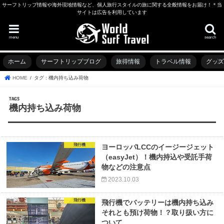
サーフトリップ情報や海外現地情報など、個人旅行スタイルの旅に関する全般情報をお届け！＊当
サイトは広告を利用しています
menu
search
ホーム
サーフトリップブログ
旅得情報
トラベル情報
グッ
HOME
タグ : 機内持ち込み荷物
機内持ち込み荷物
飛行機
ヨーロッパLCCのイージージェット
（easyJet）！機内持込や受託手荷
物などの注意点
2023.10.03
飛行機
飛行機でバッテリーは機内持ち込み
それとも預け荷物！？取り扱い方に
ついて