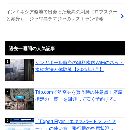
インドネシア僻地で出会った最高の刺身（ロブスター
と赤身）！ジャワ島チマジャのレストラン情報
過去一週間の人気記事
シンガポール航空の無料機内WiFiのネット
接続方法と体験談【2025年7月】
Trip.comで航空券を買う時の注意点！座席
指定の「罠」を回避して安く予約する...
「Expert Flyer（エキスパートフライヤ
ー）」の使い方！飛行機の空席状況...