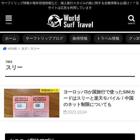
サーフトリップ情報や海外現地情報など、個人旅行スタイルの旅に関する全般情報をお届け！＊当
サイトは広告を利用しています
menu
search
ホーム
サーフトリップブログ
旅得情報
トラベル情報
グッ
HOME
タグ : スリー
スリー
現地SIMカード
ヨーロッパ3か国旅行で使ったSIMカ
ードはスリーと楽天モバイル！中国
のネット制限についても
2023.10.04